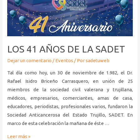
41
AÑOS
DE
LA
SADET
LOS 41 AÑOS DE LA SADET
Dejar un comentario
/
Eventos
/ Por
sadetuweb
Tal día como hoy, un 30 de noviembre de 1.982, el Dr.
Rafael Isidro Briceño Carrasquero, en unión de 25
miembros de la sociedad civil valerana y trujillana,
médicos, empresarios, comerciantes, amas de casa,
educadores, periodistas, profesionales varios, fundaron la
Sociedad Anticancerosa del Estado Trujillo, SADET. En
marco de esta celebración la mañana de éste …
Leer más »