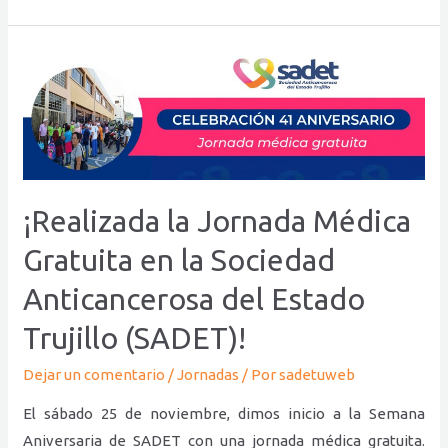
¡Realizada
la
Jornada
Médica
Gratuita
en
¡Realizada la Jornada Médica
la
Sociedad
Gratuita en la Sociedad
Anticancerosa
Anticancerosa del Estado
del
Trujillo (SADET)!
Estado
Trujillo
Dejar un comentario
/
Jornadas
/ Por
sadetuweb
(SADET)!
El sábado 25 de noviembre, dimos inicio a la Semana
Aniversaria de SADET con una jornada médica gratuita.