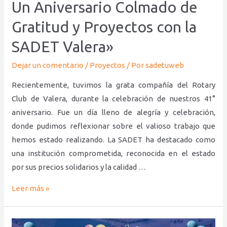
y
Un Aniversario Colmado de
Proyectos
Gratitud y Proyectos con la
con
SADET Valera»
la
SADET
Dejar un comentario
/
Proyectos
/ Por
sadetuweb
Valera»
Recientemente, tuvimos la grata compañía del Rotary
Club de Valera, durante la celebración de nuestros 41°
aniversario. Fue un día lleno de alegría y celebración,
donde pudimos reflexionar sobre el valioso trabajo que
hemos estado realizando. La SADET ha destacado como
una institución comprometida, reconocida en el estado
por sus precios solidarios y la calidad …
Leer más »
LOS