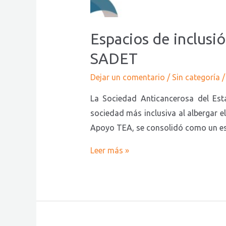
Sobre
el
autismo
Espacios de inclusi
en
SADET
SADET
Dejar un comentario
/
Sin categoría
/
La Sociedad Anticancerosa del Est
sociedad más inclusiva al albergar e
Apoyo TEA, se consolidó como un esp
Leer más »