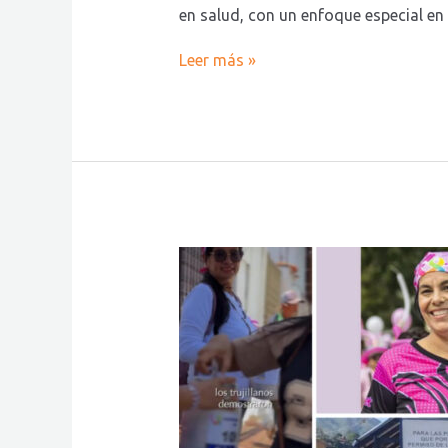
en salud, con un enfoque especial en
Leer más »
SADET
Cierra
un
2025
Histórico:
Un
Segundo