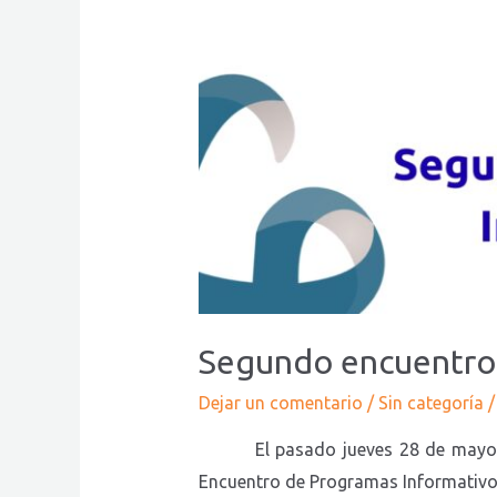
Segundo
encuentro
de
programas
Informativos-
preventivos
Segundo encuentro 
Dejar un comentario
/
Sin categoría
/
El pasado jueves 28 de mayo, la S
Encuentro de Programas Informativos-