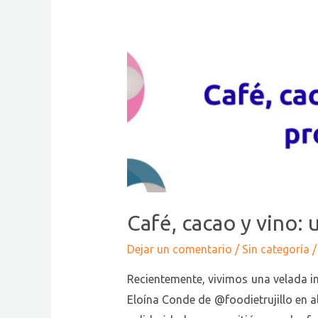
Café,
cacao
y
vino:
un
viaje
sensorial
Con
propósito
en
Café, cacao y vino:
favor
Dejar un comentario
/
Sin categoría
/
de
SADET
Recientemente, vivimos una velada in
Eloína Conde de @foodietrujillo en al