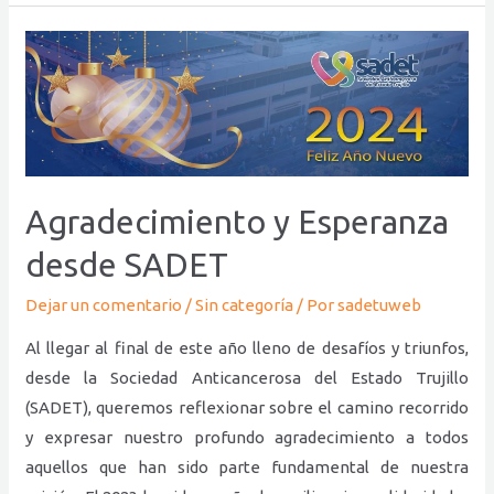
Agradecimiento
y
Esperanza
desde
SADET
Agradecimiento y Esperanza
desde SADET
Dejar un comentario
/
Sin categoría
/ Por
sadetuweb
Al llegar al final de este año lleno de desafíos y triunfos,
desde la Sociedad Anticancerosa del Estado Trujillo
(SADET), queremos reflexionar sobre el camino recorrido
y expresar nuestro profundo agradecimiento a todos
aquellos que han sido parte fundamental de nuestra