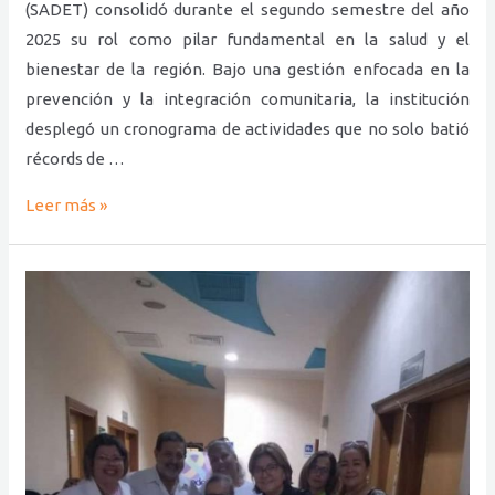
(SADET) consolidó durante el segundo semestre del año
2025 su rol como pilar fundamental en la salud y el
bienestar de la región. Bajo una gestión enfocada en la
prevención y la integración comunitaria, la institución
desplegó un cronograma de actividades que no solo batió
récords de …
Leer más »
«Jornada
Gratuita
de
Pesquisa
de
Cáncer
de
Cuello