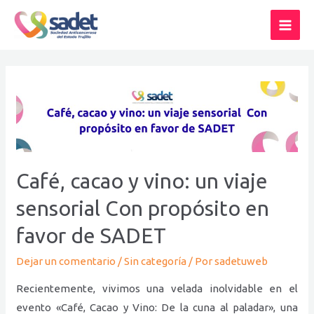
Ir
Posts
MAI
al
pagination
ME
contenido
Café,
cacao
y
vino:
un
Café, cacao y vino: un viaje
viaje
sensorial Con propósito en
sensorial
Con
favor de SADET
propósito
en
Dejar un comentario
/
Sin categoría
/ Por
sadetuweb
favor
Recientemente, vivimos una velada inolvidable en el
de
evento «Café, Cacao y Vino: De la cuna al paladar», una