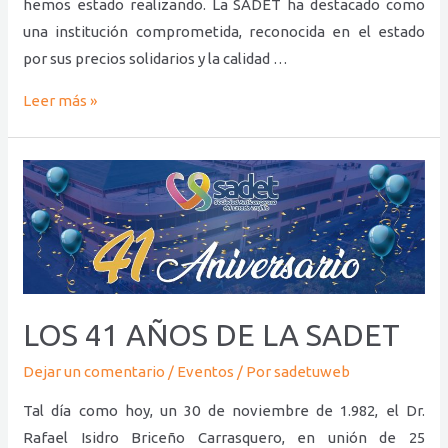
hemos estado realizando. La SADET ha destacado como
una institución comprometida, reconocida en el estado
por sus precios solidarios y la calidad …
Leer más »
LOS
41
AÑOS
DE
LA
SADET
LOS 41 AÑOS DE LA SADET
Dejar un comentario
/
Eventos
/ Por
sadetuweb
Tal día como hoy, un 30 de noviembre de 1.982, el Dr.
Rafael Isidro Briceño Carrasquero, en unión de 25