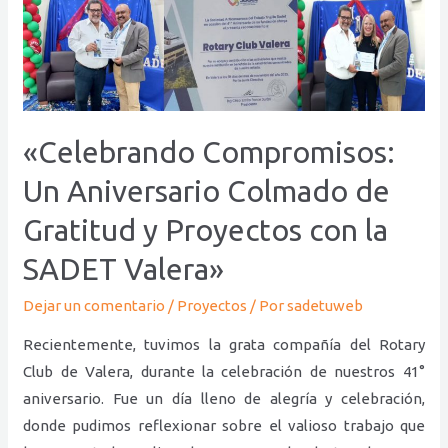
Compromisos:
Un
Aniversario
Colmado
de
«Celebrando Compromisos:
Gratitud
y
Un Aniversario Colmado de
Proyectos
Gratitud y Proyectos con la
con
SADET Valera»
la
SADET
Dejar un comentario
/
Proyectos
/ Por
sadetuweb
Valera»
Recientemente, tuvimos la grata compañía del Rotary
Club de Valera, durante la celebración de nuestros 41°
aniversario. Fue un día lleno de alegría y celebración,
donde pudimos reflexionar sobre el valioso trabajo que