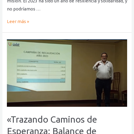
misión. El 2023 ha sido un año de resiliencia y solidaridad, y
no podríamos …
Leer más »
«Trazando
Caminos
de
Esperanza:
Balance
de
Recaudación
y
Compromiso
Social
«Trazando Caminos de
de
Esperanza: Balance de
SADET