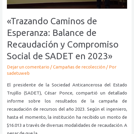
y
Compromiso
Social
«Trazando Caminos de
de
Esperanza: Balance de
SADET
en
Recaudación y Compromiso
2023»
Social de SADET en 2023»
Dejar un comentario
/
Campañas de recolección
/ Por
sadetuweb
El presidente de la Sociedad Anticancerosa del Estado
Trujillo (SADET), César Ponce, compartió un detallado
informe sobre los resultados de la campaña de
recaudación de recursos del año 2023. Según el ingeniero,
hasta el momento, la institución ha recibido un monto de
$16.013 a través de diversas modalidades de recaudación. A
pesar de que la …